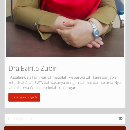
Dra.Ezirita Zubir
Assalamualaikum warrohmatullahi wabarokatuh. kami panjatkan
kehadirat Allah SWT, bahwasanya dengan rahmat dan karunia-Nya
lah akhirnya Website sekolah ini dengan…
Selengkapnya