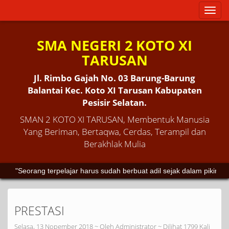
Toggl
naviga
SMA NEGERI 2 KOTO XI
TARUSAN
Jl. Rimbo Gajah No. 03 Barung-Barung
Balantai Kec. Koto XI Tarusan Kabupaten
Pesisir Selatan.
SMAN 2 KOTO XI TARUSAN, Membentuk Manusia
Yang Beriman, Bertaqwa, Cerdas, Terampil dan
Berakhlak Mulia
"Seorang terpelajar harus sudah berbuat adil sejak dalam pikiran
PRESTASI
Selasa, 13 Nopember 2018 ~ Oleh Administrator ~ Dilihat 1799 Kali