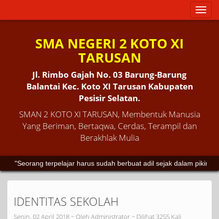
Toggl
naviga
SMA NEGERI 2 KOTO XI
TARUSAN
Jl. Rimbo Gajah No. 03 Barung-Barung
Balantai Kec. Koto XI Tarusan Kabupaten
Pesisir Selatan.
SMAN 2 KOTO XI TARUSAN, Membentuk Manusia
Yang Beriman, Bertaqwa, Cerdas, Terampil dan
Berakhlak Mulia
"Seorang terpelajar harus sudah berbuat adil sejak dalam pikiran
IDENTITAS SEKOLAH
Senin, 02 April 2018 ~ Oleh Administrator ~ Dilihat 3255 Kali