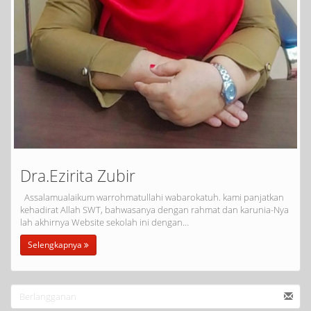
Dra.Ezirita Zubir
Assalamualaikum warrohmatullahi wabarokatuh. kami panjatkan
kehadirat Allah SWT, bahwasanya dengan rahmat dan karunia-Nya
lah akhirnya Website sekolah ini dengan…
Selengkapnya