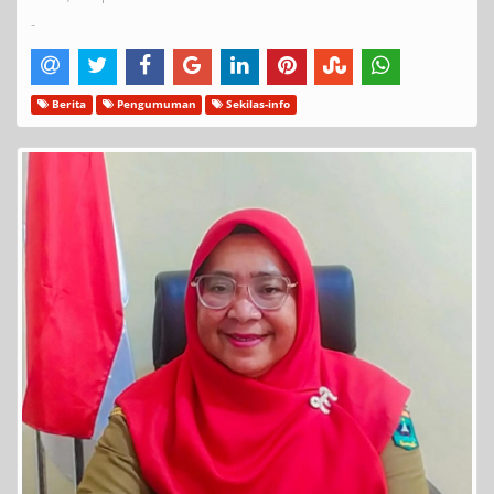
-
Berita
Pengumuman
Sekilas-info