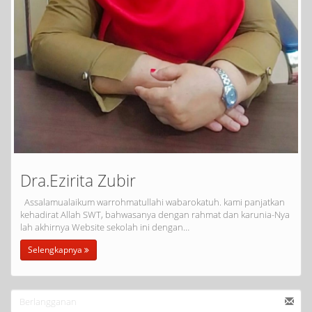
Dra.Ezirita Zubir
Assalamualaikum warrohmatullahi wabarokatuh. kami panjatkan
kehadirat Allah SWT, bahwasanya dengan rahmat dan karunia-Nya
lah akhirnya Website sekolah ini dengan…
Selengkapnya