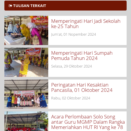
TULISAN TERKAIT
Memperingati Hari Jadi Sekolah
ke-25 Tahun
Jum'at, 01 Nopember 2024
Memperingati Hari Sumpah
Pemuda Tahun 2024
Selasa, 29 Oktober 2024
Peringatan Hari Kesaktian
Pancasila, 01 Oktober 2024
Rabu, 02 Oktober 2024
Acara Perlombaan Solo Song
antar Guru MGMP Dalam Rangka
Memeriahkan HUT RI Yang ke 78