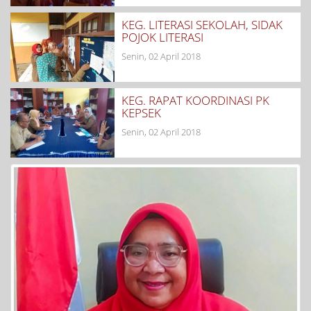
KEG. LITERASI SEKOLAH, SIDAK
POJOK LITERASI
Senin, 02 April 2018
KEG. RAPAT KOORDINASI PK
KEPSEK
Senin, 02 April 2018