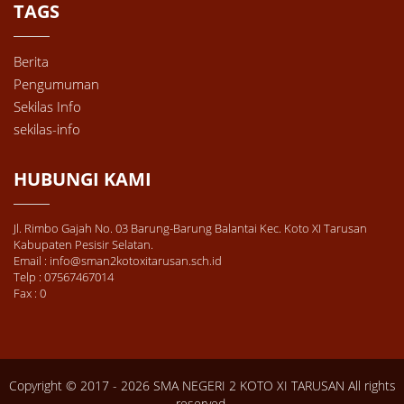
TAGS
Berita
Pengumuman
Sekilas Info
sekilas-info
HUBUNGI KAMI
Jl. Rimbo Gajah No. 03 Barung-Barung Balantai Kec. Koto XI Tarusan
Kabupaten Pesisir Selatan.
Email : info@sman2kotoxitarusan.sch.id
Telp : 07567467014
Fax : 0
Copyright © 2017 - 2026
SMA NEGERI 2 KOTO XI TARUSAN
All rights
reserved.