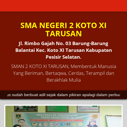
SMA NEGERI 2 KOTO XI
TARUSAN
Jl. Rimbo Gajah No. 03 Barung-Barung
Balantai Kec. Koto XI Tarusan Kabupaten
Pesisir Selatan.
SMAN 2 KOTO XI TARUSAN, Membentuk Manusia
Yang Beriman, Bertaqwa, Cerdas, Terampil dan
Berakhlak Mulia
berbuat adil sejak dalam pikiran apalagi dalam perbuatan".
Pramoedya