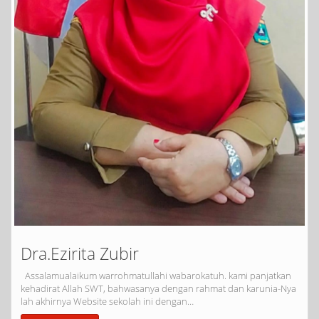
Dra.Ezirita Zubir
Assalamualaikum warrohmatullahi wabarokatuh. kami panjatkan
kehadirat Allah SWT, bahwasanya dengan rahmat dan karunia-Nya
lah akhirnya Website sekolah ini dengan…