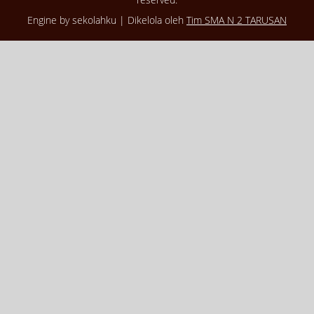
Engine by sekolahku | Dikelola oleh
Tim SMA N 2 TARUSAN