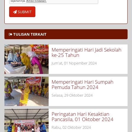
SUBMIT
TULISAN TERKAIT
Memperingati Hari Jadi Sekolah
ke-25 Tahun
Jum'at, 01 Nopember 2024
Memperingati Hari Sumpah
Pemuda Tahun 2024
Selasa, 29 Oktober 2024
Peringatan Hari Kesaktian
Pancasila, 01 Oktober 2024
Rabu, 02 Oktober 2024