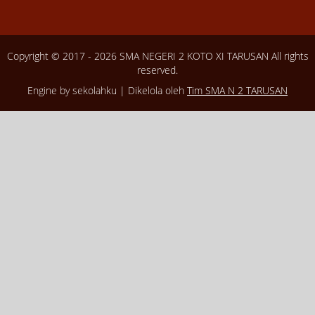
Copyright © 2017 - 2026
SMA NEGERI 2 KOTO XI TARUSAN
All rights
reserved.
Engine by sekolahku | Dikelola oleh
Tim SMA N 2 TARUSAN