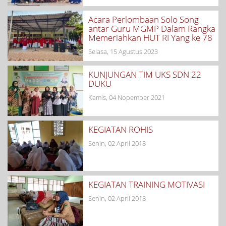
Acara Perlombaan Solo Song
antar Guru MGMP Dalam Rangka
Memeriahkan HUT RI Yang ke 78
Selasa, 15 Agustus 2023
KUNJUNGAN TIM UKS SDN 22
DUKU
Kamis, 04 Nopember 2021
KEGIATAN ROHIS
Senin, 02 April 2018
KEGIATAN TRAINING MOTIVASI
Senin, 02 April 2018