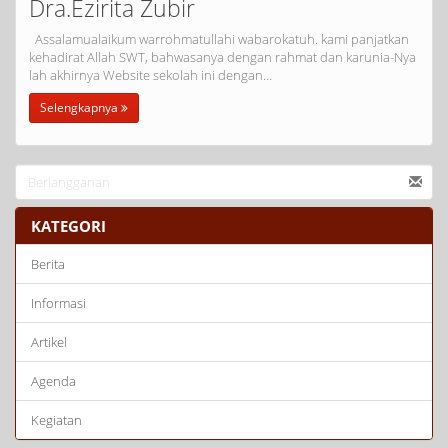
Dra.Ezirita Zubir
Assalamualaikum warrohmatullahi wabarokatuh. kami panjatkan
kehadirat Allah SWT, bahwasanya dengan rahmat dan karunia-Nya
lah akhirnya Website sekolah ini dengan…
Selengkapnya
KATEGORI
Berita
Informasi
Artikel
Agenda
Kegiatan