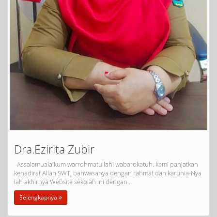
Dra.Ezirita Zubir
Assalamualaikum warrohmatullahi wabarokatuh. kami panjatkan
kehadirat Allah SWT, bahwasanya dengan rahmat dan karunia-Nya
lah akhirnya Website sekolah ini dengan…
Selengkapnya