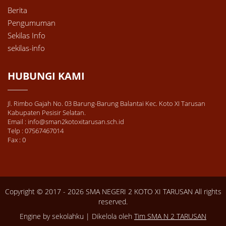
Berita
Pengumuman
Sekilas Info
sekilas-info
HUBUNGI KAMI
Jl. Rimbo Gajah No. 03 Barung-Barung Balantai Kec. Koto XI Tarusan
Kabupaten Pesisir Selatan.
Email : info@sman2kotoxitarusan.sch.id
Telp : 07567467014
Fax : 0
Copyright © 2017 - 2026
SMA NEGERI 2 KOTO XI TARUSAN
All rights
reserved.
Engine by sekolahku | Dikelola oleh
Tim SMA N 2 TARUSAN