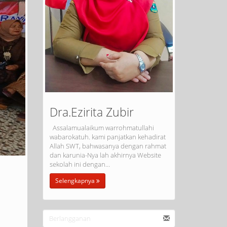
Dra.Ezirita Zubir
Assalamualaikum warrohmatullahi
wabarokatuh. kami panjatkan kehadirat
Allah SWT, bahwasanya dengan rahmat
dan karunia-Nya lah akhirnya Website
sekolah ini dengan…
Selengkapnya