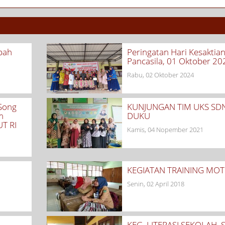
pah
Peringatan Hari Kesaktia
Pancasila, 01 Oktober 20
Rabu, 02 Oktober 2024
Song
KUNJUNGAN TIM UKS SD
m
DUKU
T RI
Kamis, 04 Nopember 2021
KEGIATAN TRAINING MOT
Senin, 02 April 2018
KEG. LITERASI SEKOLAH, 