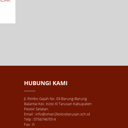
HUBUNGI KAMI
Jl. Rimbo Gajah No. 03 Barung-Barung
Balantai Kec. Koto XI Tarusan Kabupaten
Pesisir Selatan.
Email : info@sman2kotoxitarusan.sch.id
Telp : 07567467014
Fax : 0