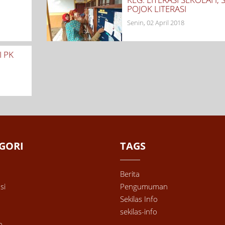
POJOK LITERASI
Senin, 02 April 2018
I PK
GORI
TAGS
Berita
si
Pengumuman
Sekilas Info
sekilas-info
n