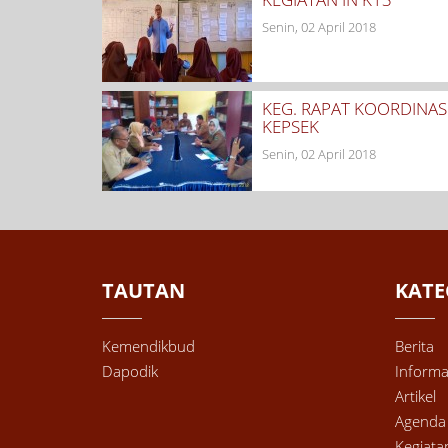
Senin, 02 April 2018
KEG. RAPAT KOORDINAS
KEPSEK
Senin, 02 April 2018
TAUTAN
KATE
Kemendikbud
Berita
Dapodik
Informa
Artikel
Agenda
Kegiata