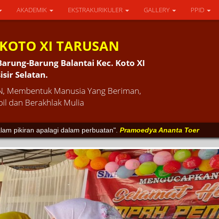
AKADEMIK
EKSTRAKURIKULER
GALLERY
PPID
 KOTO XI TARUSAN
Barung-Barung Balantai Kec. Koto XI
sir Selatan.
, Membentuk Manusia Yang Beriman,
il dan Berakhlak Mulia
ikir tanpa belajar itu sangatlah berbahaya".
Soekarno
alam pikiran apalagi dalam perbuatan".
Pramoedya Ananta Toer