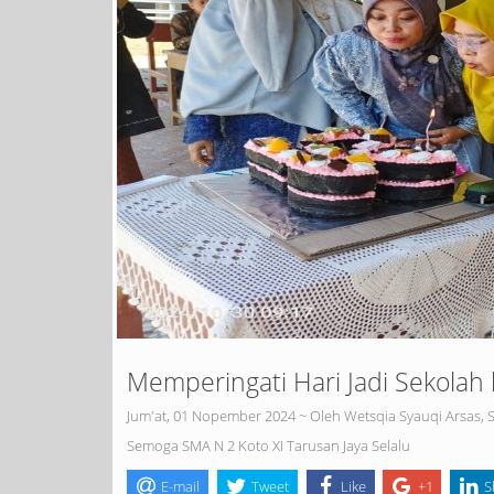
Memperingati Hari Jadi Sekolah
Jum'at, 01 Nopember 2024 ~ Oleh Wetsqia Syauqi Arsas, S.
Semoga SMA N 2 Koto XI Tarusan Jaya Selalu
E-mail
Tweet
Like
+1
S