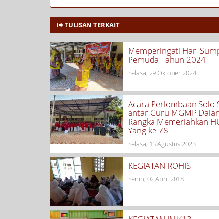
TULISAN TERKAIT
Memperingati Hari Sum
Pemuda Tahun 2024
Selasa, 29 Oktober 2024
Acara Perlombaan Solo 
antar Guru MGMP Dala
Rangka Memeriahkan HU
Yang ke 78
Selasa, 15 Agustus 2023
KEGIATAN ROHIS
Senin, 02 April 2018
KEGIATAN IN K13