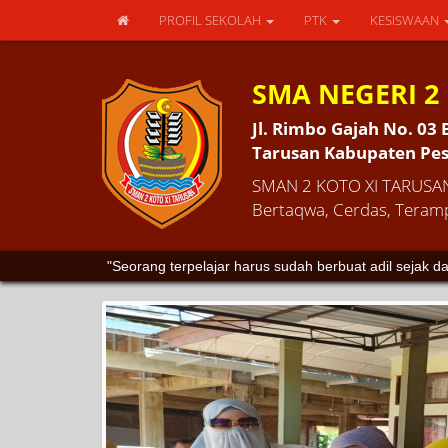
PROFIL SEKOLAH
PTK
KESISWAAN
SMA NEGERI 2
Jl. Rimbo Gajah No. 03 
Tarusan Kabupaten Pesi
SMAN 2 KOTO XI TARUSAN
Bertaqwa, Cerdas, Teramp
"Belajar tanpa berpikir itu tidaklah berguna, tapi berp
"Seorang terpelajar harus sudah berbuat adil sejak d