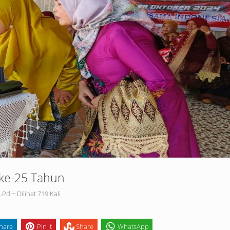
 ke-25 Tahun
Pd ~ Dilihat 719 Kali
hare
Pin it
Share
WhatsApp